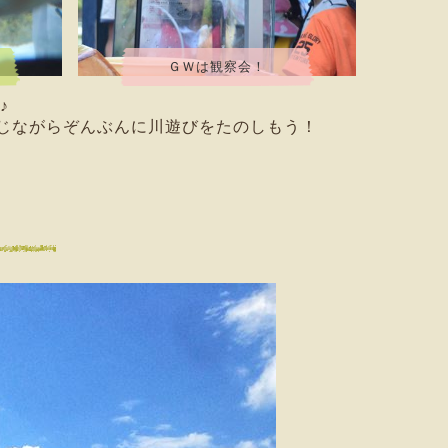
ＧＷは観察会！
♪
じながらぞんぶんに川遊びをたのしもう！