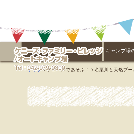
埼玉県キャンプ場なら
ケニーズであそぶ！
キャンプ場
名栗川と天然プール
あそびの広場
季節の楽しみ
マス釣り場
イベント
トップ
ケニーズであそぶ！
名栗川と天然プー