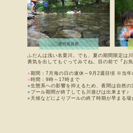
透明度抜群
ふだんは浅い名栗川。でも、夏の期間限定は
勇気を出してもぐってみてね。目の前で
「
お
●
期間：7月海の日の連休～9月2週目頃 ※
●
時間：9時～17時まで
●
生態系への影響を抑えるため、夜間は自然の
●
プール期間が終了しても川遊びは出来ます♪
●
天候などによりプールの終了時期が早まる場