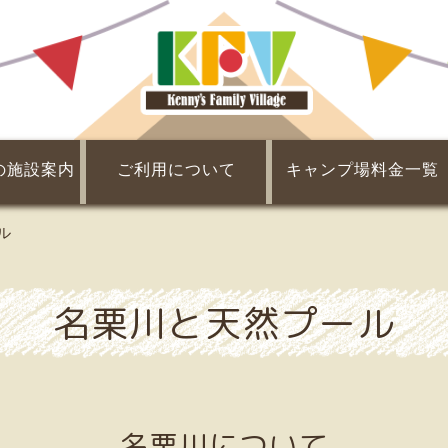
の施設案内
ご利用について
キャンプ場料金一覧
Q&A
チェックイン・チェックアウト
団体利用について
会員制度について
利用規約
レンタル・販売
割引・提携割引
基本料金
食材
ル
名栗川と天然プール
名栗川について