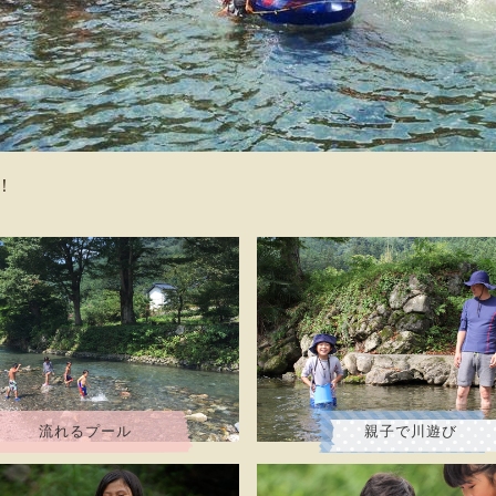
！
流れるプール
親子で川遊び