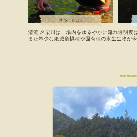
見つけたよ♪
清流 名栗川は、場内をゆるやかに流れ透明度
また希少な絶滅危惧種や固有種の水生生物が