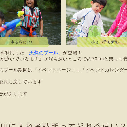
水も冷たい♪
小さい子も安心
川を利用した「
天然のプール
」が登場！
魚が泳いでいるよ！
」
水深も深いところで約70cmと楽しく
当年のプール期間は「イベントページ」→「イベントカレンダ
流れに戻しています
合があります
川に入れる時期ってどれぐらい