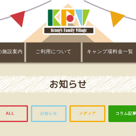
の施設案内
ご利用について
キャンプ場料金一覧
Q&A
チェックイン・チェックアウト
団体利用について
会員制度について
利用規約
レンタル・販売
割引・提携割引
基本料金
食材
お知らせ
ALL
お知らせ
メディア
コラム記