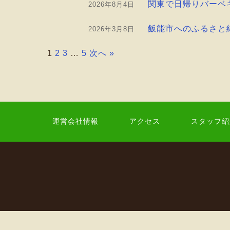
関東で日帰りバーベ
2026年8月4日
飯能市へのふるさと
2026年3月8日
1
2
3
…
5
次へ »
運営会社情報
アクセス
スタッフ紹