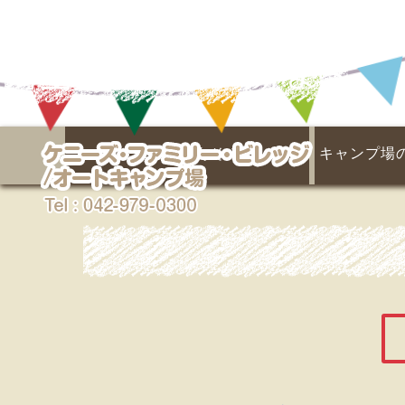
埼玉県キャンプ場なら
ケニーズであそぶ！
キャンプ場
名栗川と天然プール
あそびの広場
季節の楽しみ
マス釣り場
イベント