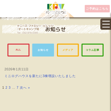
ご予約はこちら
埼玉県キャンプ場なら
お知らせ
ALL
お知らせ
メディア
コラム記事
2026年1月11日
ミニログハウスを新たに3棟増設いたしました
1
2
3
…
7
次へ »