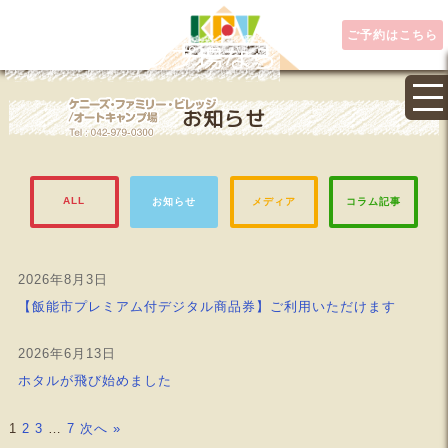
ご予約はこちら
埼玉県キャンプ場なら
お知らせ
ALL
お知らせ
メディア
コラム記事
2026年8月3日
【飯能市プレミアム付デジタル商品券】ご利用いただけます
2026年6月13日
ホタルが飛び始めました
1
2
3
…
7
次へ »