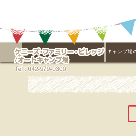
埼玉県キャンプ場なら
ケニーズであそぶ！
キャンプ場
名栗川と天然プール
あそびの広場
季節の楽しみ
マス釣り場
イベント