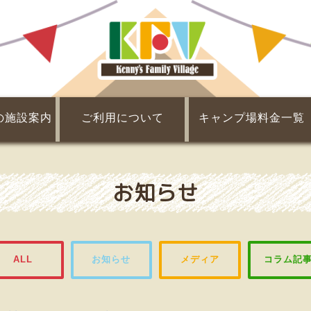
の施設案内
ご利用について
キャンプ場料金一覧
Q&A
チェックイン・チェックアウト
団体利用について
会員制度について
利用規約
レンタル・販売
割引・提携割引
基本料金
食材
お知らせ
ALL
お知らせ
メディア
コラム記