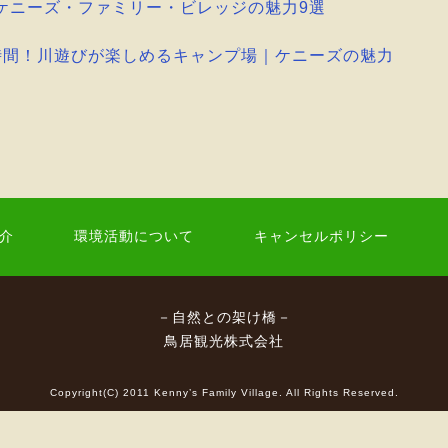
ケニーズ・ファミリー・ビレッジの魅力9選
時間！川遊びが楽しめるキャンプ場｜ケニーズの魅力
介
環境活動について
キャンセルポリシー
－自然との架け橋－
鳥居観光株式会社
Copyright(C) 2011 Kenny’s Family Village. All Rights Reserved.