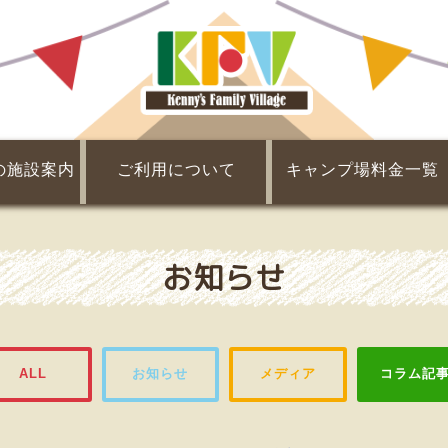
の施設案内
ご利用について
キャンプ場料金一覧
Q&A
チェックイン・チェックアウト
団体利用について
会員制度について
利用規約
レンタル・販売
割引・提携割引
基本料金
食材
お知らせ
ALL
お知らせ
メディア
コラム記