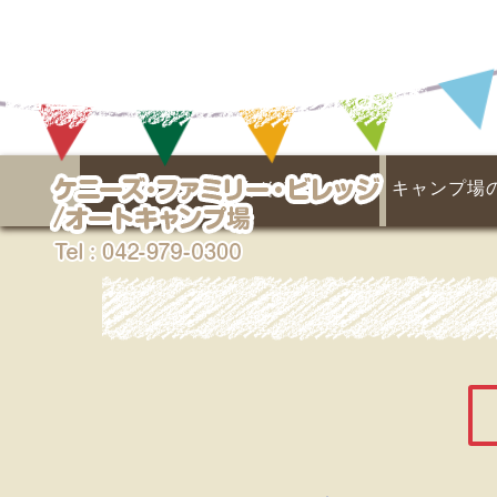
埼玉県キャンプ場なら
ケニーズであそぶ！
キャンプ場
名栗川と天然プール
あそびの広場
季節の楽しみ
マス釣り場
イベント