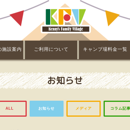
の施設案内
ご利用について
キャンプ場料金一覧
Q&A
チェックイン・チェックアウト
団体利用について
会員制度について
利用規約
レンタル・販売
割引・提携割引
基本料金
食材
お知らせ
ALL
お知らせ
メディア
コラム記