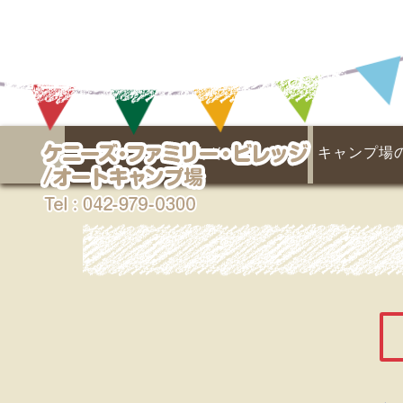
埼玉県キャンプ場なら
ケニーズであそぶ！
キャンプ場
名栗川と天然プール
あそびの広場
季節の楽しみ
マス釣り場
イベント