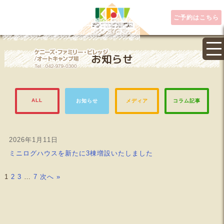
ご予約はこちら
埼玉県キャンプ場なら
お知らせ
ALL
お知らせ
メディア
コラム記事
2026年1月11日
ミニログハウスを新たに3棟増設いたしました
1
2
3
…
7
次へ »