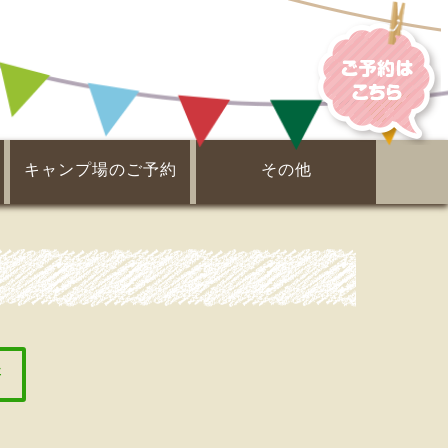
キャンプ場のご予約
その他
電子ガイドブック
ピックアップ！
周辺案内
事