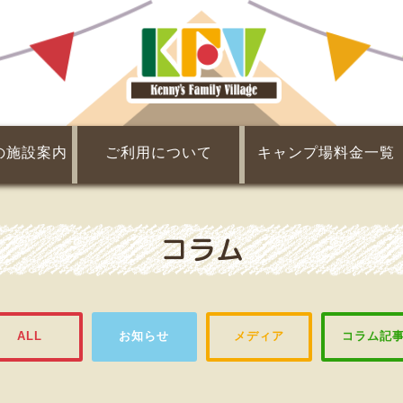
の施設案内
ご利用について
キャンプ場料金一覧
Q&A
チェックイン・チェックアウト
団体利用について
会員制度について
利用規約
レンタル・販売
割引・提携割引
基本料金
食材
コラム
ALL
お知らせ
メディア
コラム記