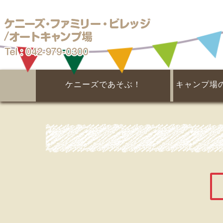
埼玉県キャンプ場なら
ケニーズであそぶ！
キャンプ場
名栗川と天然プール
あそびの広場
季節の楽しみ
マス釣り場
イベント