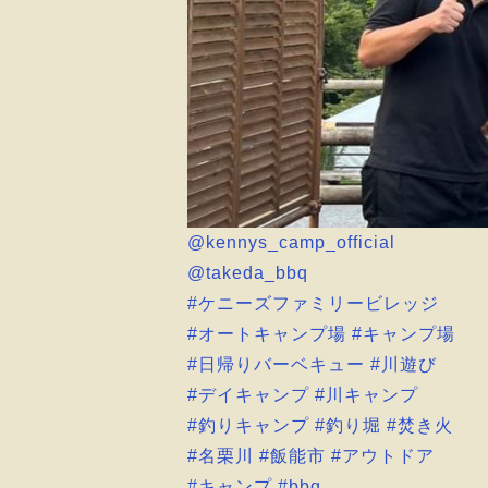
@kennys_camp_official
@takeda_bbq
#ケニーズファミリービレッジ
#オートキャンプ場
#キャンプ場
#日帰りバーベキュー
#川遊び
#デイキャンプ
#川キャンプ
#釣りキャンプ
#釣り堀
#焚き火
#名栗川
#飯能市
#アウトドア
#キャンプ
#bbq