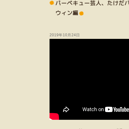
バーベキュー芸人、たけだ
ウィン編
2019年10月24日