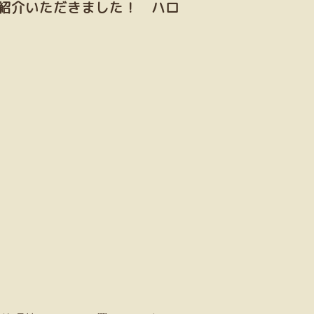
紹介いただきました！ ハロ